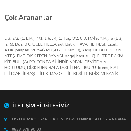
Çok Arananlar
2 3
,
2/2
,
(1
,
E.M.)
,
4/1
,
1.6
,
,
4) 1
,
Taş
,
8/2
,
8 3
,
MAİS
,
Y.M.)
,
6 (1 2)
,
İz
,
5)
,
Düz
,
0 0
,
ÜÇEL
,
HELLA sol
,
Balık
,
HAVA FİLTRESİ
,
Çiçek
,
ATİK
,
paspas 3d
,
YAĞ MÜŞÜRÜ
,
EKİM
,
9)
,
Yariş
,
DOBLO
,
BOBİN
ATEŞLEME
,
DİSK FREN AYNASI
,
bagaj havuzu
,
6)
,
FİLTRE BAKIM
KİT
,
BUJİ
,
(A) PO
,
CONTA SİLİNDİR KAPAK
,
DEVİRDAİM
HORTUMU
,
DİSK FREN BALATASI
,
İTHAL
,
ISUZU
,
bremı
,
FİAT
,
ELİTCAR
,
İBRAŞ
,
HİLEX
,
MAZOT FİLTRESİ
,
BENDİX
,
MEKANİK
İLETİŞİM BİLGİLERİMİZ
OSTİM MAH.1246. CAD. NO:165 YENİMAHALLE - ANKARA
0533 679 90 00