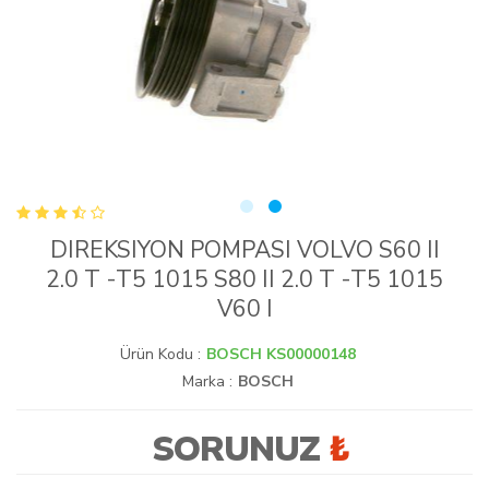
DIREKSIYON POMPASI VOLVO S60 II
2.0 T -T5 1015 S80 II 2.0 T -T5 1015
V60 I
Ürün Kodu :
BOSCH KS00000148
Marka :
BOSCH
SORUNUZ
₺