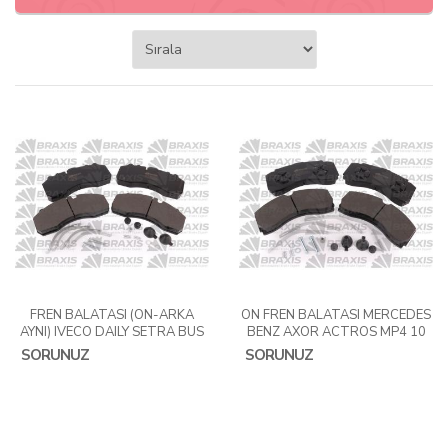
FREN BALATASI (ÖN-ARKA
ÖN FREN BALATASI MERCEDES
AYNI) IVECO DAILY SETRA BUS
BENZ AXOR ACTROS MP4 10
O403 MERCEDES BENZ ATEGO
AROCS ANTOS 1842 1835
SORUNUZ
SORUNUZ
ECONIS CITO TOURISMO
1848 2036 2040
SCANIA MAN