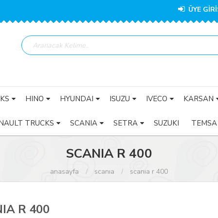
ÜYE GİRİ
KS
HINO
HYUNDAI
ISUZU
IVECO
KARSAN
NAULT TRUCKS
SCANIA
SETRA
SUZUKI
TEMSA
SCANIA R 400
anasayfa
scania
scania r 400
IA R 400