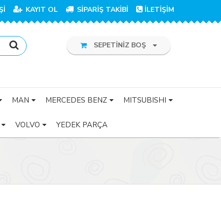
Şİ
KAYIT OL
SİPARİŞ TAKİBİ
İLETİŞİM
SEPETİNİZ BOŞ
MAN
MERCEDES BENZ
MITSUBISHI
VOLVO
YEDEK PARÇA