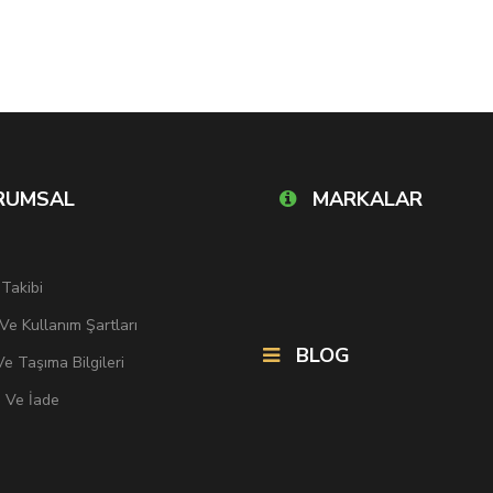
RUMSAL
MARKALAR
 Takibi
k Ve Kullanım Şartları
BLOG
e Taşıma Bilgileri
i Ve İade