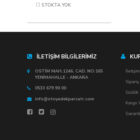
ISUZU NQR
STOKTA YOK
ISUZU ROYAL
ISUZU ROYBUS C
ISUZU TFR
ISUZU TORA
ISUZU TURKUAZ
İLETİŞİM BİLGİLERİMİZ
KU
OSTİM MAH.1246. CAD. NO:165
İletişim
YENİMAHALLE - ANKARA
Sipariş
0533 679 90 00
Gizlili
info@otoyedekparcatr.com
Kargo V
Garant