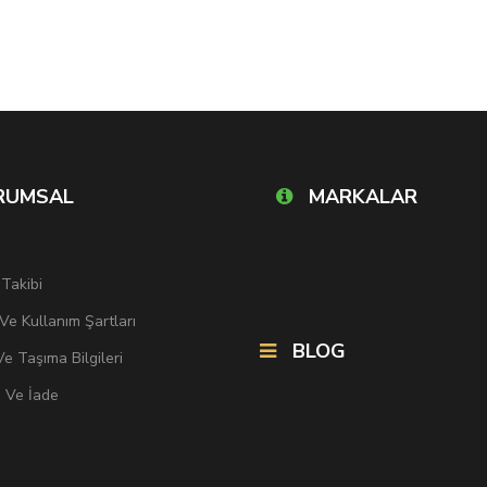
RUMSAL
MARKALAR
 Takibi
k Ve Kullanım Şartları
BLOG
e Taşıma Bilgileri
i Ve İade