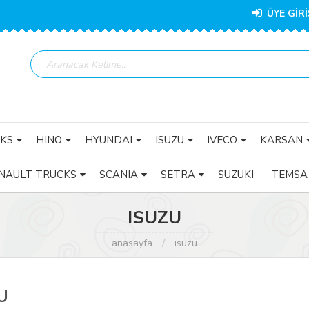
ÜYE GİRİ
KS
HINO
HYUNDAI
ISUZU
IVECO
KARSAN
NAULT TRUCKS
SCANIA
SETRA
SUZUKI
TEMSA
ISUZU
anasayfa
isuzu
U