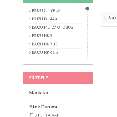
ISUZU CITYBUS
Ücre
ISUZU D-MAX
ISUZU MD 27 OTOBÜS
ISUZU NKR
ISUZU NKR 13
ISUZU NKR 55
ISUZU NLR
ISUZU NNR
FİLTRELE
ISUZU NOVO
ISUZU NPR 59
Markalar
ISUZU NPR 66
ISUZU NPR 71
Stok Durumu
ISUZU NPR 75
STOKTA VAR