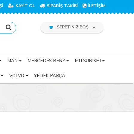
Şİ
KAYIT OL
SİPARİŞ TAKİBİ
İLETİŞİM
SEPETİNİZ BOŞ
MAN
MERCEDES BENZ
MITSUBISHI
VOLVO
YEDEK PARÇA