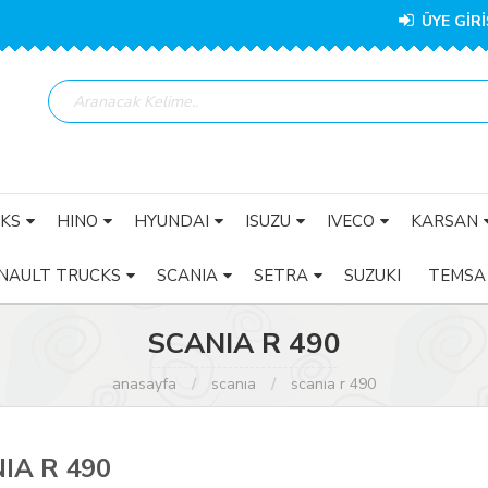
ÜYE GİRİ
KS
HINO
HYUNDAI
ISUZU
IVECO
KARSAN
NAULT TRUCKS
SCANIA
SETRA
SUZUKI
TEMSA
SCANIA R 490
anasayfa
scania
scania r 490
IA R 490