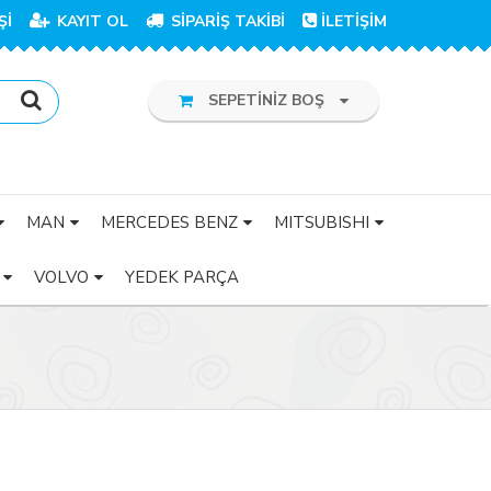
Şİ
KAYIT OL
SİPARİŞ TAKİBİ
İLETİŞİM
SEPETİNİZ BOŞ
MAN
MERCEDES BENZ
MITSUBISHI
VOLVO
YEDEK PARÇA