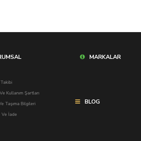
RUMSAL
MARKALAR
 Takibi
k Ve Kullanım Şartları
BLOG
e Taşıma Bilgileri
i Ve İade