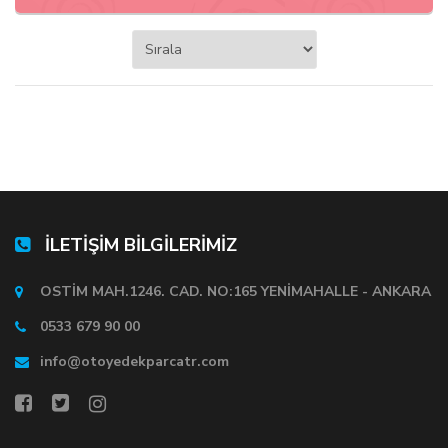
İLETİŞİM BİLGİLERİMİZ
OSTİM MAH.1246. CAD. NO:165 YENİMAHALLE - ANKARA
0533 679 90 00
info@otoyedekparcatr.com