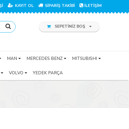
Şİ
KAYIT OL
SİPARİŞ TAKİBİ
İLETİŞİM
SEPETİNİZ BOŞ
MAN
MERCEDES BENZ
MITSUBISHI
VOLVO
YEDEK PARÇA