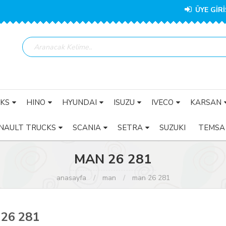
ÜYE GİRİ
KS
HINO
HYUNDAI
ISUZU
IVECO
KARSAN
NAULT TRUCKS
SCANIA
SETRA
SUZUKI
TEMSA
MAN 26 281
anasayfa
man
man 26 281
26 281