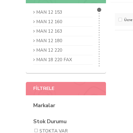
MAN 12 153
Ücre
MAN 12 160
MAN 12 163
MAN 12 180
MAN 12 220
MAN 18 220 FAX
MAN 20 190
MAN 22 190
FİLTRELE
MAN 26 230
MAN 26 240
Markalar
MAN 26 270
MAN 26 281
Stok Durumu
MAN 26 290
STOKTA VAR