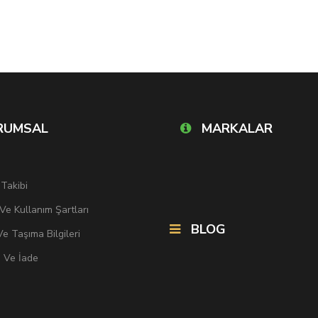
RUMSAL
MARKALAR
 Takibi
k Ve Kullanım Şartları
BLOG
e Taşıma Bilgileri
i Ve İade